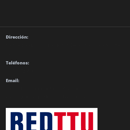
Dirección:
Cartagena - Bolívar. Barrio San Diego, Carrera 9 No. 39-
12
Teléfonos:
(605) 672 4603
Email:
Correo Electrónico: info@unibac.edu.co
Correo Judicial: juridica@unibac.edu.co