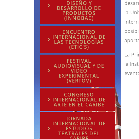
DISEÑO Y
desarr
DESARROLLO DE
la Uni
PRODUCTOS
(INNOBAC)
Inter
posibi
ENCUENTRO
INTERNACIONAL DE
aporta
LAS TECNOLOGÍAS
(ETIC'S)
La Pr
FESTIVAL
la Ins
AUDIOVISUAL Y DE
VIDEO
event
EXPERIMENTAL
(VERTOV)
CONGRESO
INTERNACIONAL DE
ARTE EN EL CARIBE
JORNADA
INTERNACIONAL DE
ESTUDIOS
TEATRALES DEL
CARIBE