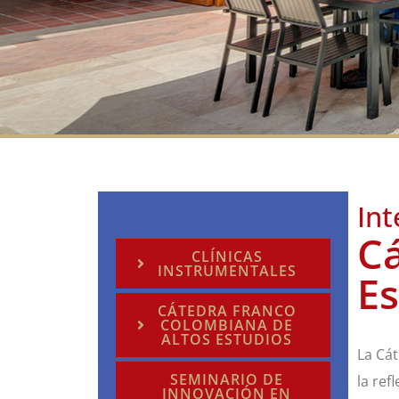
Int
Cá
CLÍNICAS
INSTRUMENTALES
Es
CÁTEDRA FRANCO
COLOMBIANA DE
ALTOS ESTUDIOS
La Cá
SEMINARIO DE
la ref
INNOVACIÓN EN