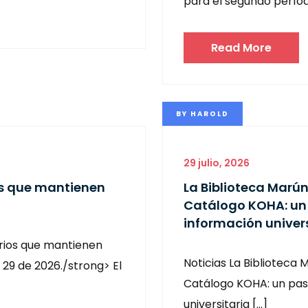
para el segundo perío
Read More
BY
HAROLD
29 julio, 2026
os que mantienen
La Biblioteca Marú
Catálogo KOHA: un 
información univers
orios que mantienen
Noticias La Biblioteca
o 29 de 2026./strong> El
Catálogo KOHA: un paso
universitaria […]