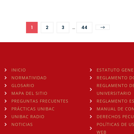
...
1
2
3
44
INICIO
ESTATUTO GENE
NORMATIVIDAD
REGLAMENTO D
GLOSARIO
REGLAMENTO DE
MAPA DEL SITIO
UNIVERSITARIO
PREGUNTAS FRECUENTES
REGLAMENTO ES
PRÁCTICAS UNIBAC
MANUAL DE CO
UNIBAC RADIO
DERECHOS PECU
NOTICIAS
POLÍTICAS DE U
WEB