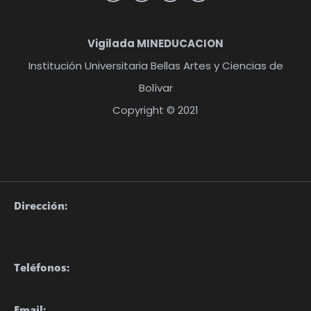
Vigilada MINEDUCACION
Institución Universitaria Bellas Artes y Ciencias de
Bolívar
Copyright © 2021
Dirección:
Cartagena - Bolívar. Barrio San Diego, Carrera 9 No. 39-
12
Teléfonos:
(605) 672 4603
Email: