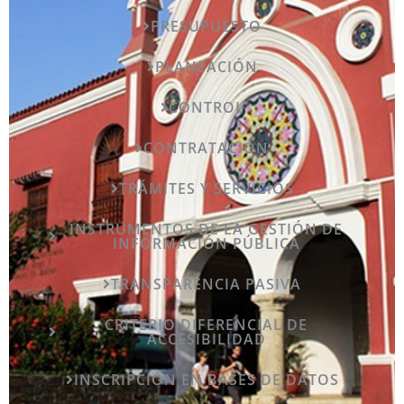
PRESUPUESTO
PLANEACIÓN
CONTROL
CONTRATACIÓN
TRÁMITES Y SERVICIOS
INSTRUMENTOS DE LA GESTIÓN DE
INFORMACIÓN PÚBLICA
TRANSPARENCIA PASIVA
CRITERIO DIFERENCIAL DE
ACCESIBILIDAD
INSCRIPCIÓN EN BASES DE DATOS