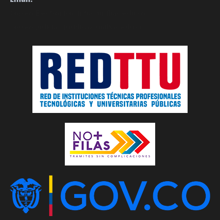
Correo Electrónico: info@unibac.edu.co
Correo Judicial: juridica@unibac.edu.co