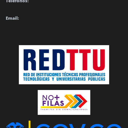
Teléfonos:
(605) 672 4603
Email:
Correo Electrónico: info@unibac.edu.co
Correo Judicial: juridica@unibac.edu.co