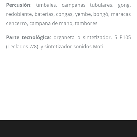
Percusión
: timbales, campanas tubulares, gong,
redoblante, baterías, congas, yembe, bongó, maracas
cencerro, campana de mano, tambores
Parte tecnológica
: organeta o sintetizador, 5 P105
(Teclados 7/8) y sintetizador sonidos Moti.