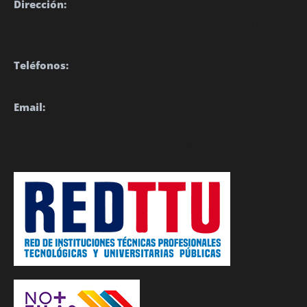
Dirección:
Cartagena - Bolívar. Barrio San Diego, Carrera 9 No. 39-
12
Teléfonos:
(605) 672 4603
Email:
Correo Electrónico: info@unibac.edu.co
Correo Judicial: juridica@unibac.edu.co