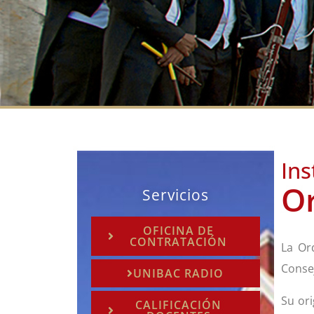
Ins
Or
Servicios
OFICINA DE
CONTRATACIÓN
La Or
Consej
UNIBAC RADIO
Su ori
CALIFICACIÓN