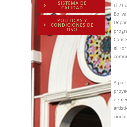
SISTEMA DE
El 21 
CALIDAD
Bolíva
POLÍTICAS Y
Depar
CONDICIONES DE
USO
progr
Conser
el fo
comun
A part
proye
de ce
artíst
ciudad