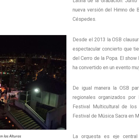
Latina de la Grabación. Junto
nueva versión del Himno de B
Céspedes.
Desde el 2013 la OSB clausura
espectacular concierto que tie
del Cerro de la Popa. El show 
ha convertido en un evento mu
De igual manera la OSB part
regionales organizados por l
Festival Multicultural de lo
Festival de Música Sacra en 
n las Alturas
La orquesta es eje central