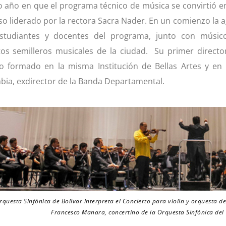
 año en que el programa técnico de música se convirtió e
so liderado por la rectora Sacra Nader. En un comienzo la
studiantes y docentes del programa, junto con músic
tos semilleros musicales de la ciudad. Su primer director
o formado en la misma Institución de Bellas Artes y en 
bia, exdirector de la Banda Departamental.
rquesta Sinfónica de Bolívar interpreta el Concierto para violín y orquesta d
Francesco Manara, concertino de la Orquesta Sinfónica del