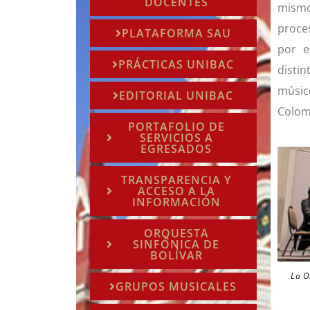
DOCENTES
mismo
proce
PLATAFORMA SAU
por e
PRÁCTICAS UNIBAC
distin
músic
EDITORIAL UNIBAC
Colom
PORTAFOLIO DE
SERVICIOS A
EGRESADOS
TRANSPARENCIA Y
ACCESO A LA
INFORMACIÓN
ORQUESTA
SINFÓNICA DE
BOLÍVAR
La O
GRUPOS MUSICALES