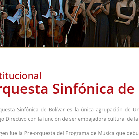
titucional
questa Sinfónica de 
questa Sinfónica de Bolívar es la única agrupación de U
o Directivo con la función de ser embajadora cultural de la 
gen fue la Pre-orquesta del Programa de Música que debutó