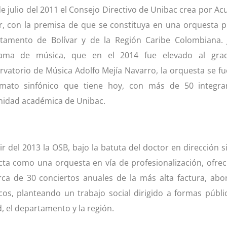
de julio del 2011 el Consejo Directivo de Unibac crea por A
r, con la premisa de que se constituya en una orquesta pr
tamento de Bolívar y de la Región Caribe Colombiana. 
ama de música, que en el 2014 fue elevado al gra
vatorio de Música Adolfo Mejía Navarro, la orquesta se fu
rmato sinfónico que tiene hoy, con más de 50 integr
idad académica de Unibac.
ir del 2013 la OSB, bajo la batuta del doctor en dirección
cta como una orquesta en vía de profesionalización, ofr
rca de 30 conciertos anuales de la más alta factura, ab
icos, planteando un trabajo social dirigido a formas públic
, el departamento y la región.