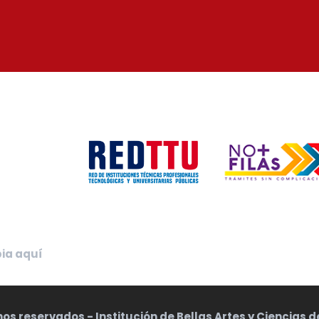
bia aquí
os reservados - Institución de Bellas Artes y Ciencias 