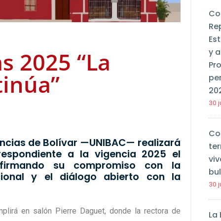
Co
Re
Es
y a
s 2025 “La
Pr
tinúa”
pe
20
30 j
Co
Ciencias de Bolívar —UNIBAC— realizará
ter
espondiente a la vigencia 2025 el
viv
afirmando su compromiso con la
bu
ucional y el diálogo abierto con la
30 j
plirá en salón Pierre Daguet, donde la rectora de
La