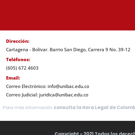
Dirección:
Cartagena - Bolívar. Barrio San Diego, Carrera 9 No. 39-12
Teléfonos:
(605) 672 4603
Email:
Correo Electrónico: info@unibac.edu.co
Correo Judicial: juridica@unibac.edu.co
Para más información
consulta la Hora Legal de Colom
Copyright - 2021 Todos los derech