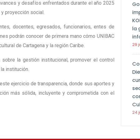
 avances y desafíos enfrentados durante el año 2025
Go
im
 y proyección social.
KO
antes, docentes, egresados, funcionarios, entes de
la 
inf
uienes podrán conocer de primera mano cómo UNIBAC
29 j
cultural de Cartagena y la región Caribe.
sobre la gestión institucional, promover el control
Co
a institución.
Di
cu
este ejercicio de transparencia, donde sus aportes y
se
ución más sólida, incluyente y comprometida con el
co
Cul
24 j