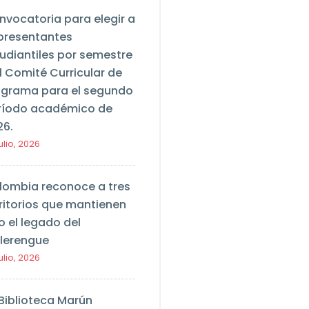
nvocatoria para elegir a
presentantes
tudiantiles por semestre
l Comité Curricular de
ograma para el segundo
ríodo académico de
26.
ulio, 2026
lombia reconoce a tres
ritorios que mantienen
o el legado del
llerengue
ulio, 2026
 Biblioteca Marún