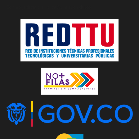
Correo Judicial: juridica@unibac.edu.co