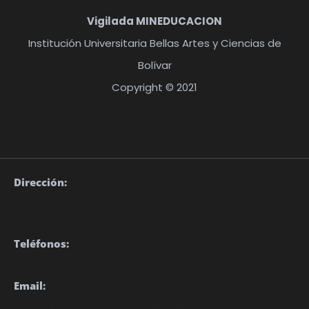
Vigilada MINEDUCACION
Institución Universitaria Bellas Artes y Ciencias de
Bolívar
Copyright © 2021
Dirección:
Cartagena - Bolívar. Barrio San Diego, Carrera 9 No. 39-
12
Teléfonos:
(605) 672 4603
Email:
Correo Electrónico: info@unibac.edu.co